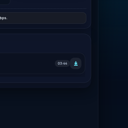
bps.
03:44