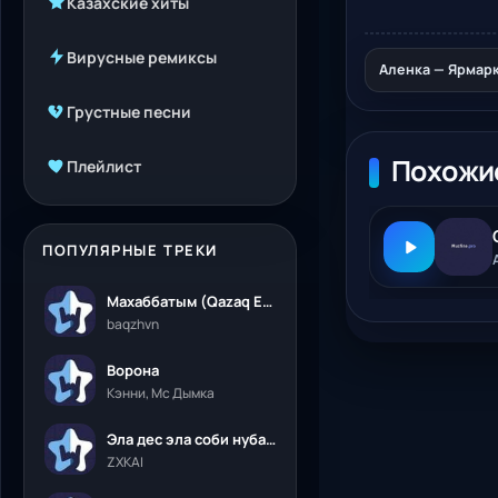
Казахские хиты
Вирусные ремиксы
Аленка — Ярмарк
Грустные песни
Похожи
Плейлист
ПОПУЛЯРНЫЕ ТРЕКИ
Махаббатым (Qazaq Edition)
baqzhvn
Ворона
Кэнни, Мс Дымка
Эла дес эла соби нубалеприсон
ZXKAI