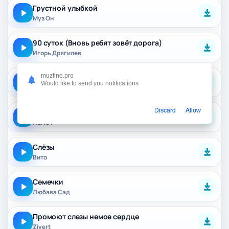
Грустной улыбкой
Муз Он
90 суток (Вновь ребят зовёт дорога)
Игорь Дрягилев
muzfine.pro
ANEMIA
Would like to send you notifications
Pepel Nahudi
Discard
Allow
Чистая слеза (Полная Версия)
HENSY
Слёзы
Вито
Семечки
Любава Сад
Промоют слезы немое сердце
Zivert