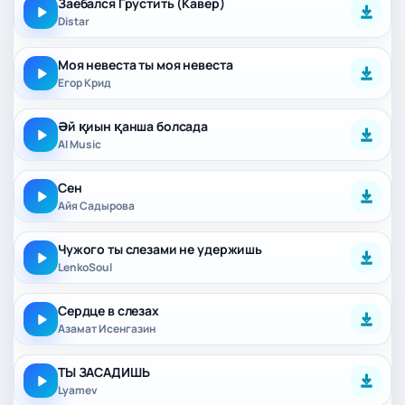
Заебался Грустить (Кавер)
Distar
Моя невеста ты моя невеста
Егор Крид
Әй қиын қанша болсада
AI Music
Сен
Айя Садырова
Чужого ты слезами не удержишь
LenkoSoul
Сердце в слезах
Азамат Исенгазин
ТЫ ЗАСАДИШЬ
Lyamev