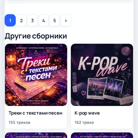
>
1
2
3
4
5
Другие сборники
Треки с текстами песен
K-pop wave
155 треков
162 трека