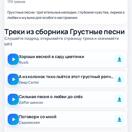
170 треков
Грустные песни: трогательные мелодии, глубокие чувства, лирика о
любви и музыка для особого настроения.
Треки из сборника Грустные песни
Слушайте подряд, открывайте страницу трека и скачивайте
MP3
Хороши весной в саду цветочки
Rusik
А из колонок тихо льётся этот грустный рэпчик (Полная версия)
Deep Cartel
Сильная песня о любви до слёз
Zaffar шансон
Поговори со мной
Садковская