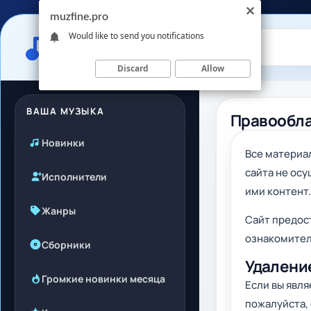
muzfine.pro
Would like to send you notifications
Discard
Allow
ВАША МУЗЫКА
Правообл
Новинки
Все материа
сайта не ос
Исполнители
ими контент.
Жанры
Сайт предос
ознакомител
Сборники
Удалени
Громкие новинки месяца
Если вы явл
пожалуйста, 