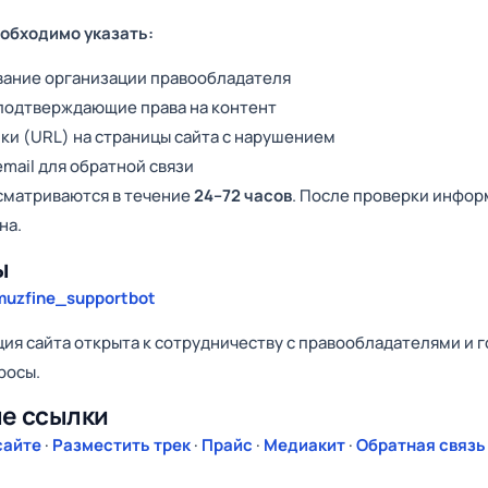
еобходимо указать:
вание организации правообладателя
подтверждающие права на контент
ки (URL) на страницы сайта с нарушением
mail для обратной связи
сматриваются в течение
24–72 часов
. После проверки инфор
на.
ы
uzfine_supportbot
ия сайта открыта к сотрудничеству с правообладателями и 
росы.
е ссылки
сайте
·
Разместить трек
·
Прайс
·
Медиакит
·
Обратная связь