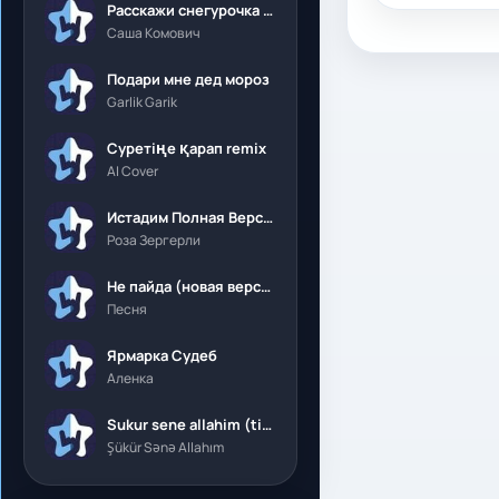
Расскажи снегурочка где была
Саша Комович
Подари мне дед мороз
Garlik Garik
Суретіңе қарап remix
AI Cover
Истадим Полная Версия
Роза Зергерли
Не пайда (новая версия)
Песня
Ярмарка Судеб
Аленка
Sukur sene allahim (tik tok)
Şükür Sənə Allahım