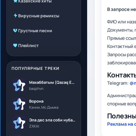
Казахские хиты
В запросе н
Вирусные ремиксы
ФИО или наз
Документы, 
Грустные песни
Прямые ссыл
Плейлист
Контактный e
Запросы рас
заблокирова
ПОПУЛЯРНЫЕ ТРЕКИ
Контакт
Махаббатым (Qazaq Edition)
Telegram:
@m
baqzhvn
Администрац
Ворона
спорные воп
Кэнни, Мс Дымка
Полезны
Эла дес эла соби нубалеприсон
Реклама на 
ZXKAI