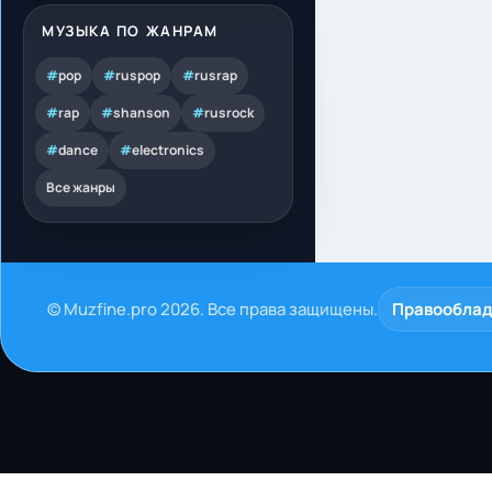
МУЗЫКА ПО ЖАНРАМ
#
pop
#
ruspop
#
rusrap
#
rap
#
shanson
#
rusrock
#
dance
#
electronics
Все жанры
© Muzfine.pro 2026. Все права защищены.
Правообла