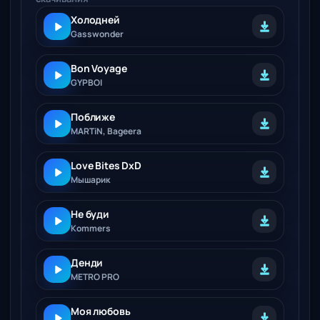
Холодней
Gasswonder
Bon Voyage
GYPBOI
Поближе
MARTiN, Bageera
Love Bites DxD
Мышарик
Не буди
Kommers
Денди
METRO PRO
Моя любовь