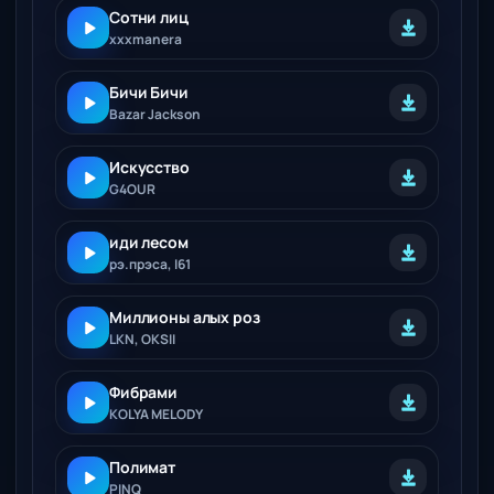
Сотни лиц
xxxmanera
Бичи Бичи
Bazar Jackson
Искусство
G4OUR
иди лесом
рэ.прэса, I61
Миллионы алых роз
LKN, OKSII
Фибрами
KOLYA MELODY
Полимат
PINQ