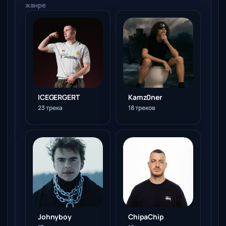
жанре
ICEGERGERT
Kamz0ner
23 трека
18 треков
ChipaChip
Johnyboy