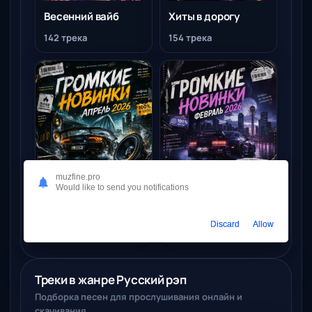
Весенний вайб
Хиты в дорогу
142 трека
154 трека
muzfine.pro
Would like to send you notifications
Громкие новинки
Громкие новинки
апрель 2026
февраль 2026
Discard
Allow
144 трека
147 треков
Треки в жанре Русский рэп
Подборка песен для прослушивания онлайн и
скачивания