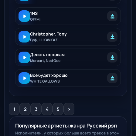
1NS
OFFMi
Christopher, Tony
Гуф, LIL KAVKAZ
Делить пополам
Moreart, Ned Gee
Всё будет хорошо
WHITE GALLOWS
>
1
2
3
4
5
Популярные артисты жанра Русский рэп
Исполнители, у которых больше всего треков в этом