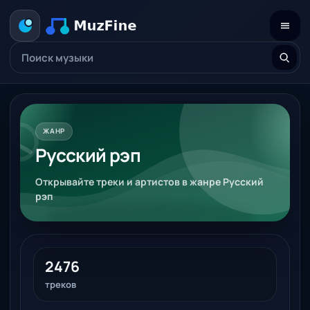
ЖАНР
Русский рэп
Открывайте треки и артистов в жанре Русский
рэп
2476
треков