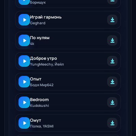
Борищук
Играй гармонь
Geghard
По нулям
4k
Доброе утро
YungMeechy, Йейл
Опыт
Бодя Мир642
Bedroom
Kudokushi
Омут
Полка, YASMI