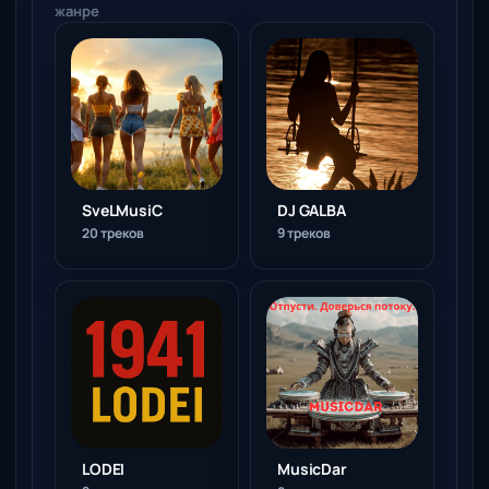
жанре
SveLMusiC
DJ GALBA
20 треков
9 треков
LODEI
MusicDar