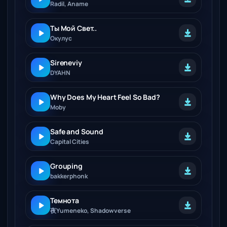
Radil, Aname
Ты Мой Свет..
Окулус
Sireneviy
DYAHN
Why Does My Heart Feel So Bad?
Moby
Safe and Sound
Capital Cities
Grouping
bakkerphonk
Темнота
夜Yumeneko, Shadowverse