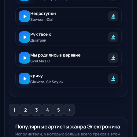
Недоступен
Sowcon, Øixl
Рук твоих
Дмитрий
Мы родились в деревне
SveLMusiC
кричу
Glukoza, Sir Soylok
>
1
2
3
4
5
Популярные артисты жанра Электроника
Исполнители, у которых больше всего треков в этом