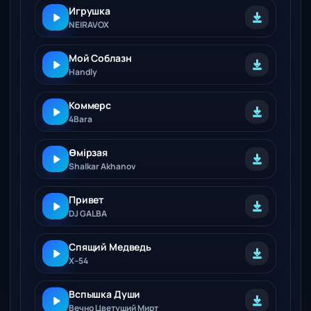
Игрушка
NEIRAVOX
Мой Соблазн
Handly
Коммерс
4Bara
Өмірзая
Shalkar Akhanov
Привет
DJ GALBA
Спящий Медведь
Х–54
Вспышка Души
Вечно Цветущий Мирт