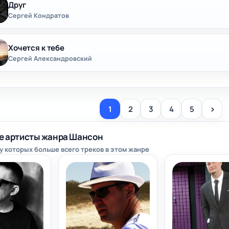
Друг
Сергей Кондратов
Хочется к тебе
Сергей Александровский
>
1
2
3
4
5
е артисты жанра Шансон
у которых больше всего треков в этом жанре