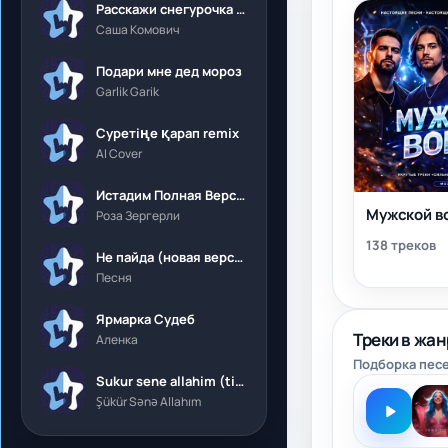
Расскажи снегурочка где была
Саша Комович
Подари мне дед мороз
Garlik Garik
Суретіңе қарап remix
AI Cover
Истадим Полная Версия
Мужской в
Роза Зергерли
138 треков
Не пайда (новая версия)
Песня
Ярмарка Судеб
Треки в жа
Аленка
Подборка песе
Sukur sene allahim (tik tok)
Şükür Sənə Allahım