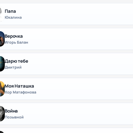
Папа
Юкалина
Верочка
Игорь Балан
Дарю тебе
Дмитрий
Моя Наташка
Хор Матафонова
Война
Позывной