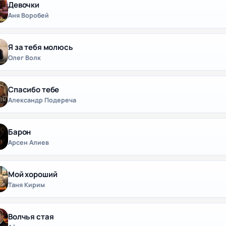
Девочки
Аня Воробей
Я за тебя молюсь
Олег Волк
Спасибо тебе
Александр Подереча
Барон
Арсен Алиев
Мой хороший
Таня Кирим
Волчья стая