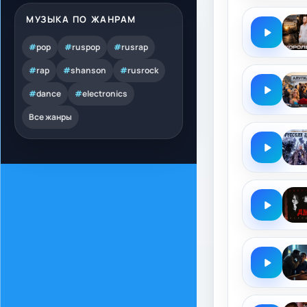
МУЗЫКА ПО ЖАНРАМ
#
pop
#
ruspop
#
rusrap
#
rap
#
shanson
#
rusrock
#
dance
#
electronics
Все жанры