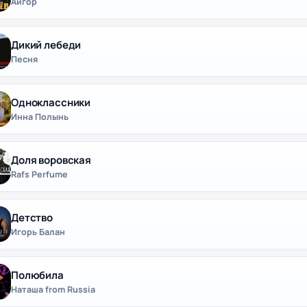
Айгор
Дикий лебеди
Песня
Одноклассники
Инна Полынь
Доля воровская
Rafs Perfume
Детство
Игорь Балан
Полюбила
Наташа from Russia