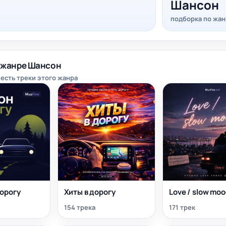
Шансон
подборка по жан
 жанре Шансон
 есть треки этого жанра
орогу
Хиты в дорогу
Love / slow mo
154 трека
171 трек