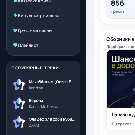
Казахские хиты
856
треков
Вирусные ремиксы
Грустные песни
Сборники в
Плейлист
Подборки, где
ПОПУЛЯРНЫЕ ТРЕКИ
Махаббатым (Qazaq Edition)
baqzhvn
Ворона
Кэнни, Мс Дымка
Шансон в д
Эла дес эла соби нубалеприсон
159 треков
ZXKAI