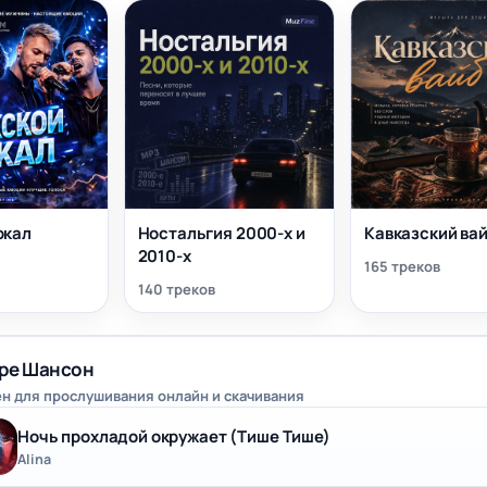
окал
Ностальгия 2000-х и
Кавказский ва
2010-х
165 треков
140 треков
нре Шансон
н для прослушивания онлайн и скачивания
Ночь прохладой окружает (Тише Тише)
Alina