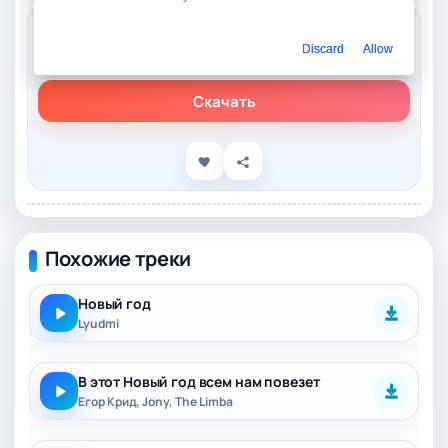
Слушать онлайн
Discard
Allow
Dmitriy Niki – Не надо путать (Серия Новый Год)
Скачать
Похожие треки
Новый год
Lyudmi
В этот Новый год всем нам повезет
Егор Крид, Jony, The Limba