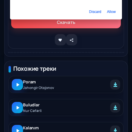
Слушать онлайн
Dilmurod Otajonov – Nur rayhon
Discard
Allow
Скачать
Похожие треки
Poram
Jahongir Otajonov
Buludlar
Nur Cəfərli
Kalanım