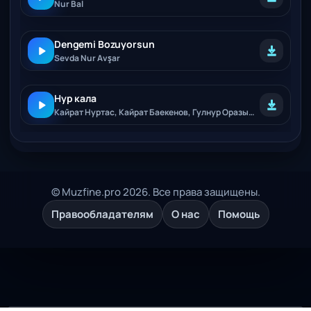
Nur Bal
Dengemi Bozuyorsun
Sevda Nur Avşar
Нур кала
Кайрат Нуртас, Кайрат Баекенов, Гулнур Оразымбетова, Алтынай Жорабаева
© Muzfine.pro 2026. Все права защищены.
Правообладателям
О нас
Помощь