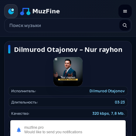
Dilmurod Otajonov – Nur rayhon
Исполнитель:
Dilmurod Otajonov
Длительность:
03:23
Качество:
320 kbps, 7,8 Mb.
Жанр:
uzbekfolk
/ 2025
muzfine.pro
Would like to send you notifications