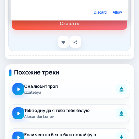
Слушать онлайн
Izzatebya - Без тебя
Discard
Allow
Скачать
Похожие треки
Она любит трэп
izzatebya
Тебя одну да я тебя тебя балую
Alexander Lonov
Если честно без тебя и не кайфую