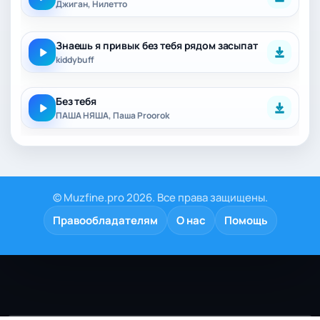
Джиган, Нилетто
Знаешь я привык без тебя рядом засыпат
kiddybuff
Без тебя
ПАША НЯША, Паша Proorok
© Muzfine.pro 2026. Все права защищены.
Правообладателям
О нас
Помощь