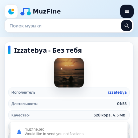
Izzatebya - Без тебя
Исполнитель:
izzatebya
Длительность:
01:55
Качество:
320 kbps, 4.5 Mb.
Жанр:
rusrap
/ 2025
muzfine.pro
Would like to send you notifications