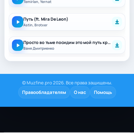
Temirlan, Yernat
Путь (ft. Mira De Leon)
Astin, Brotxer
Просто во тьме посидим это мой путь кратчайший
Ваня Дмитриенко
© Muzfine.pro 2026. Все права защищены.
Правообладателям
О нас
Помощь