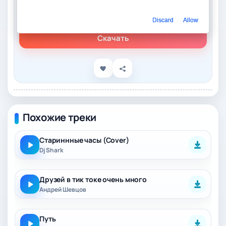
Слушать онлайн
Dj Shark - За друзей из за путь
Discard
Allow
Скачать
Похожие треки
Стариннные часы (Cover)
Dj Shark
Друзей в тик токе очень много
Андрей Шевцов
Путь