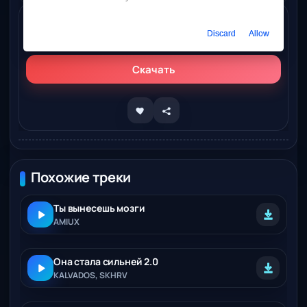
Слушать онлайн
Discard
Allow
AMIUX - Я не сломалась, я стала сильней
Скачать
Похожие треки
Ты вынесешь мозги
AMIUX
Она стала сильней 2.0
KALVADOS, SKHRV