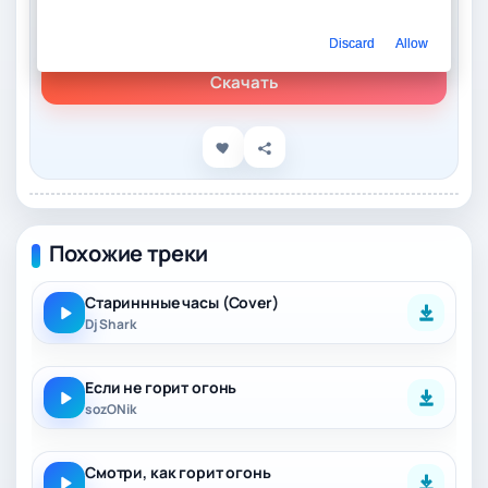
Слушать онлайн
Dj Shark - Зажги огонь
Discard
Allow
Скачать
Похожие треки
Стариннные часы (Cover)
Dj Shark
Если не горит огонь
sozONik
Смотри, как горит огонь