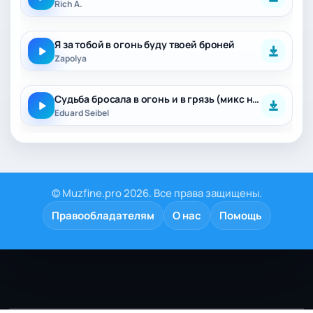
Rich A.
Я за тобой в огонь буду твоей броней
Zapolya
Судьба бросала в огонь и в грязь (микс на русском)
Eduard Seibel
© Muzfine.pro 2026. Все права защищены.
Правообладателям
О нас
Помощь