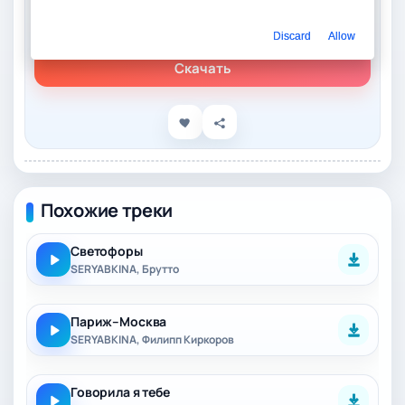
Слушать онлайн
SERYABKINA - ЛАСТ КРИСТМАС
Discard
Allow
Скачать
Похожие треки
Светофоры
SERYABKINA, Брутто
Париж–Москва
SERYABKINA, Филипп Киркоров
Говорила я тебе