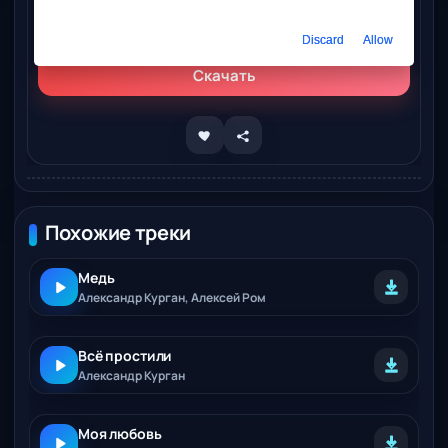
Слушать онлайн
Александр Курган - До неё
Discard
Allow
Скачать
Похожие треки
Медь
Александр Курган, Алексей Ром
Всё простили
Александр Курган
Моя любовь