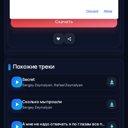
Слушать онлайн
Sergey Zeynalyan - Мама моя
Discard
Allow
Скачать
Похожие треки
Secret
Sergey Zeynalyan, Rafael Zeynalyan
Сколько мы прошли
Sergey Zeynalyan
А мне не надо отвечать я по глазам все прочитаю