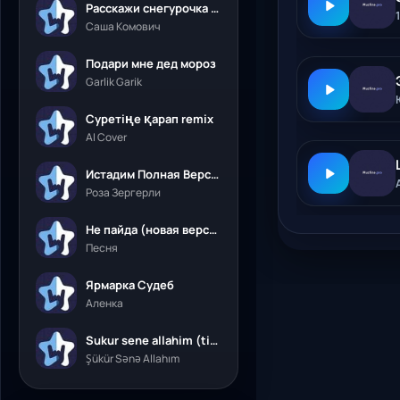
Расскажи снегурочка где была
Саша Комович
Подари мне дед мороз
Garlik Garik
Суретіңе қарап remix
AI Cover
Истадим Полная Версия
Роза Зергерли
Не пайда (новая версия)
Песня
Ярмарка Судеб
Аленка
Sukur sene allahim (tik tok)
Şükür Sənə Allahım