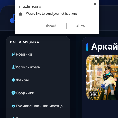
muzfine.pro
Would like to send you notifications
Discard
Allow
ВАША МУЗЫКА
Аркай
Новинки
Исполнители
Жанры
Сборники
Громкие новинки месяца