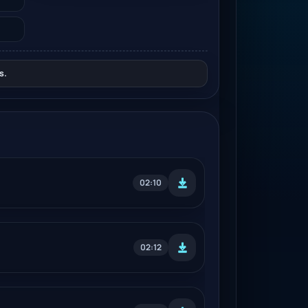
s.
02:10
02:12