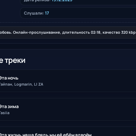
17
Слушали:
юбовь. Онлайн-прослушивание, длительность 02:18, качество 320 kbp
е треки
Эта ночь
Тайпан, Logmarin, LI ZA
Эта зима
Tasiia
Эта жизнь наша блядь мы её ебём вдвоём