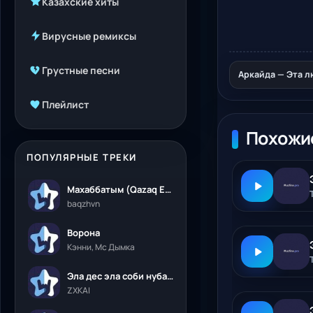
Казахские хиты
Вирусные ремиксы
Грустные песни
Аркайда — Эта л
Плейлист
Похожи
ПОПУЛЯРНЫЕ ТРЕКИ
Махаббатым (Qazaq Edition)
baqzhvn
Ворона
Кэнни, Мс Дымка
Эла дес эла соби нубалеприсон
ZXKAI