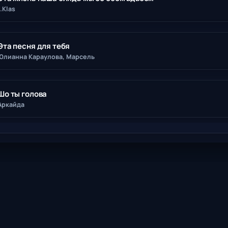
1.Klas
Эта песня для тебя
Юлианна Караулова, Марсель
Шо ты голова
Аркайда