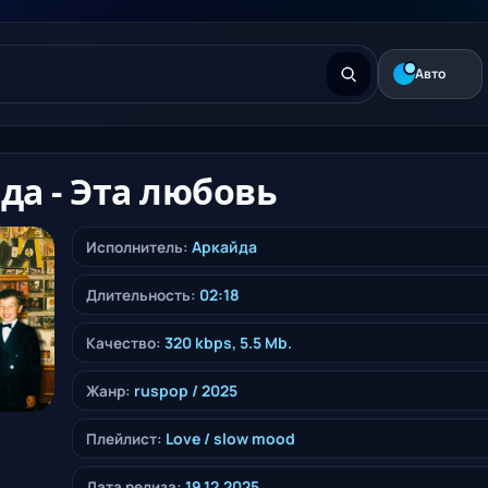
Авто
да - Эта любовь
Аркайда
Исполнитель:
02:18
Длительность:
320 kbps, 5.5 Mb.
Качество:
ruspop
/ 2025
Жанр:
Love / slow mood
Плейлист:
19.12.2025
Дата релиза: