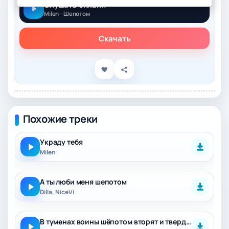
Слушать онлайн
Milen - Шепотом
Скачать
Похожие треки
Украду тебя
Milen
А ты люби меня шепотом
Dilla, NiceVi
В туменах воины шёпотом вторят и твердят