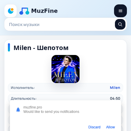
Milen - Шепотом
Исполнитель:
Milen
Длительность:
04:50
muzfine.pro
Качество:
320 kbps, 11.4 Mb.
Would like to send you notifications
Жанр:
shanson
/ 2025
Discard
Allow