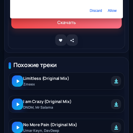
Слушать онлайн
Zmeex - Smoke Ride (Original Mix)
Discard
Allow
Скачать
Похожие треки
Limitless (Original Mix)
Zmeex
I am Crazy (Original Mix)
DNDM, Mr Salama
No More Pain (Original Mix)
Umar Keyn, DavDeep