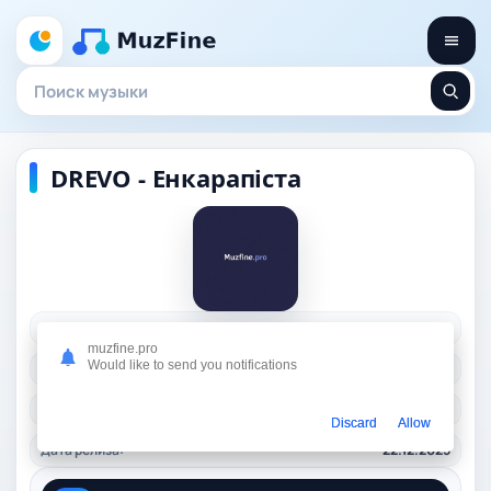
DREVO - Енкарапіста
Исполнитель:
DREVO
muzfine.pro
Would like to send you notifications
Длительность:
01:44
Качество:
320 kbps, 4 Mb.
Discard
Allow
Дата релиза:
22.12.2025