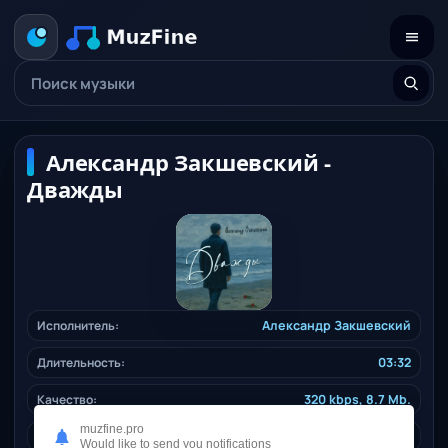
Александр Закшевский -
Дважды
Исполнитель:
Александр Закшевский
Длительность:
03:32
Качество:
320 kbps, 8.7 Mb.
muzfine.pro
Жанр:
shanson
/ 2025
Would like to send you notifications