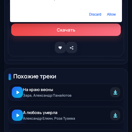
Слушать онлайн
Discard
Allow
Александр Закшевский - Дважды
Скачать
Похожие треки
На краю весны
Зара, Александр Панайотов
А любовь умерла
Александр Елкин, Роза Туаева