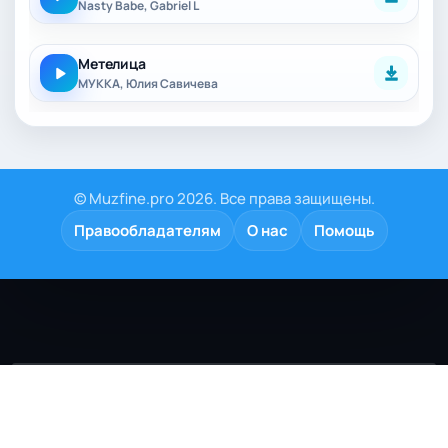
Nasty Babe, Gabriel L
Метелица
МУККА, Юлия Савичева
© Muzfine.pro 2026. Все права защищены.
Правообладателям
О нас
Помощь