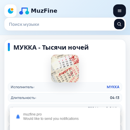
МУККА - Тысячи ночей
Исполнитель:
МУККА
Длительность:
04:13
Качество:
320 kbps, 9.8 Mb.
muzfine.pro
Жанр:
Would like to send you notifications
rusrock
/ 2025