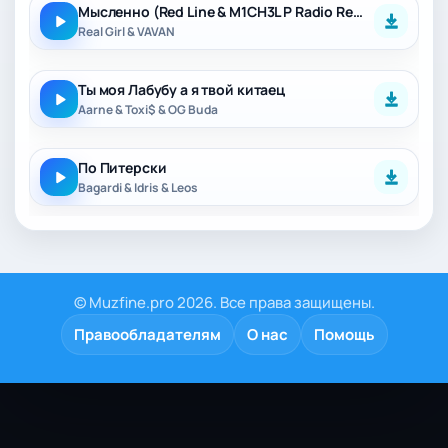
Мысленно (Red Line & M1CH3L P Radio Remix)
Real Girl & VAVAN
Ты моя Лабубу а я твой китаец
Aarne & Toxi$ & OG Buda
По Питерски
Bagardi & Idris & Leos
© Muzfine.pro 2026. Все права защищены.
Правообладателям
О нас
Помощь