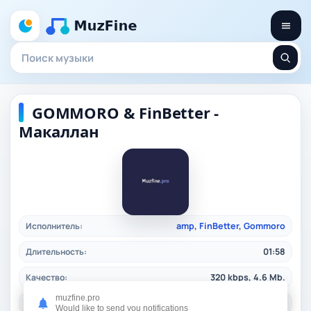
GOMMORO & FinBetter -
Макаллан
Исполнитель:
amp
,
FinBetter
,
Gommoro
Длительность:
01:58
Качество:
320 kbps, 4.6 Mb.
muzfine.pro
Дата релиза:
26.12.2025
Would like to send you notifications