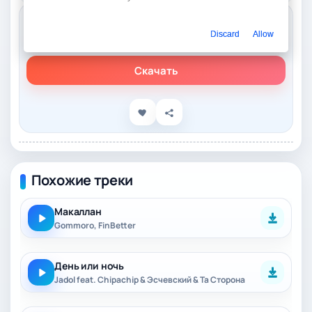
Слушать онлайн
Discard
Allow
GOMMORO & FinBetter - Макаллан
Скачать
Похожие треки
Макаллан
Gommoro, FinBetter
День или ночь
Jadol feat. Chipachip & Эсчевский & Та Сторона