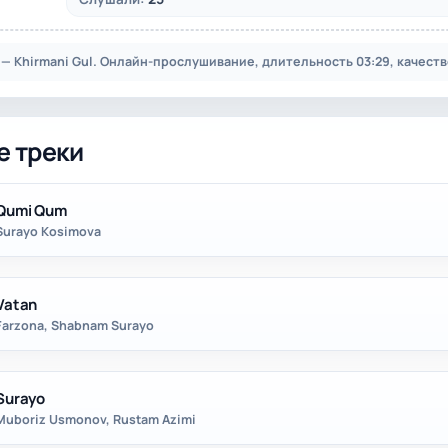
 — Khirmani Gul. Онлайн-прослушивание, длительность 03:29, качеств
е треки
Qumi Qum
Surayo Kosimova
Vatan
Farzona, Shabnam Surayo
Surayo
Muboriz Usmonov, Rustam Azimi