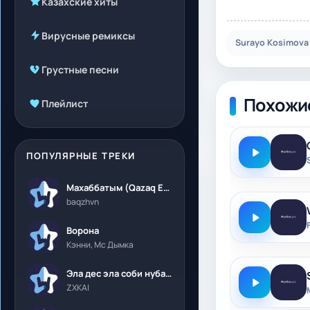
Казахские хиты
Вирусные ремиксы
Surayo Kosimova
Грустные песни
Похожи
Плейлист
ПОПУЛЯРНЫЕ ТРЕКИ
Махаббатым (Qazaq Edition)
baqzhvn
Ворона
Кэнни, Мс Дымка
Эла дес эла соби нубалеприсон
ZXKAI