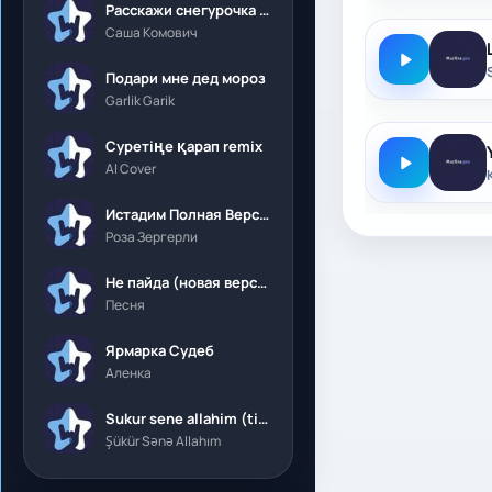
Расскажи снегурочка где была
Саша Комович
Подари мне дед мороз
Garlik Garik
Суретіңе қарап remix
AI Cover
Истадим Полная Версия
Роза Зергерли
Не пайда (новая версия)
Песня
Ярмарка Судеб
Аленка
Sukur sene allahim (tik tok)
Şükür Sənə Allahım