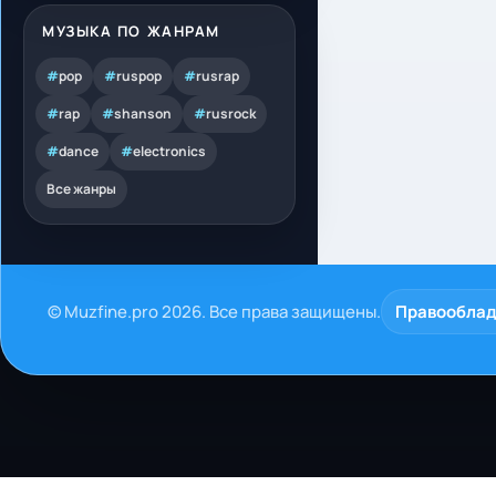
МУЗЫКА ПО ЖАНРАМ
#
pop
#
ruspop
#
rusrap
#
rap
#
shanson
#
rusrock
#
dance
#
electronics
Все жанры
© Muzfine.pro 2026. Все права защищены.
Правообла