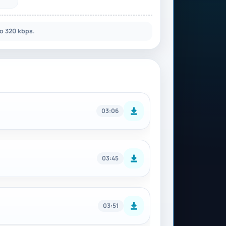
о 320 kbps.
03:06
03:45
03:51