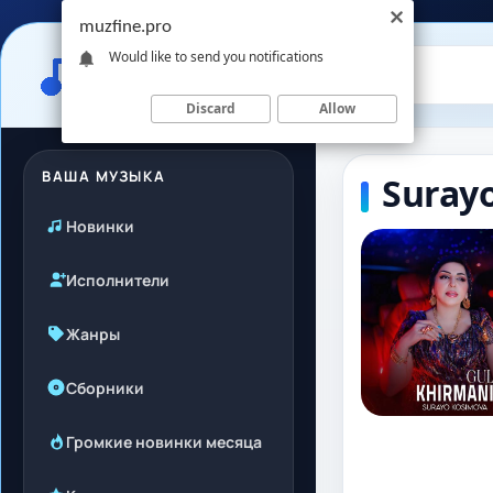
muzfine.pro
Would like to send you notifications
Discard
Allow
ВАША МУЗЫКА
Surayo
Новинки
Исполнители
Жанры
Сборники
Громкие новинки месяца