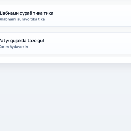
Шабнами сураё тика тика
Shabnami surayo tika tika
Yatyr gujakda taze gul
Karim Aydayozin