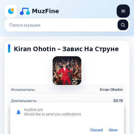
Kiran Ohotin – Завис На Струне
Исполнитель:
Kiran Ohotin
Длительность:
03:19
muzfine.pro
Качество:
320 kbps, 7,5 Mb.
Would like to send you notifications
Жанр:
soul
/ 2026
Discard
Allow