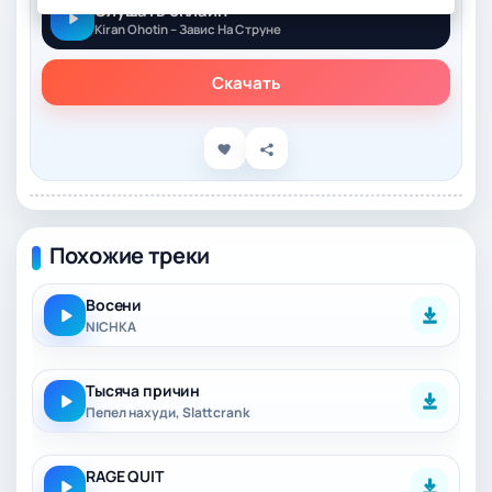
Слушать онлайн
Kiran Ohotin – Завис На Струне
Скачать
Похожие треки
Восени
NICHKA
Тысяча причин
Пепел нахуди, Slattcrank
RAGE QUIT