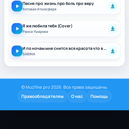
Песня про жизнь про боль про веру
Хитовая Атмосфера
Я же любила тебя (Cover)
Раиса Умарова
И по ночам мне снится вся красота что в Дагестане
SABINA
© Muzfine.pro 2026. Все права защищены.
Правообладателям
О нас
Помощь