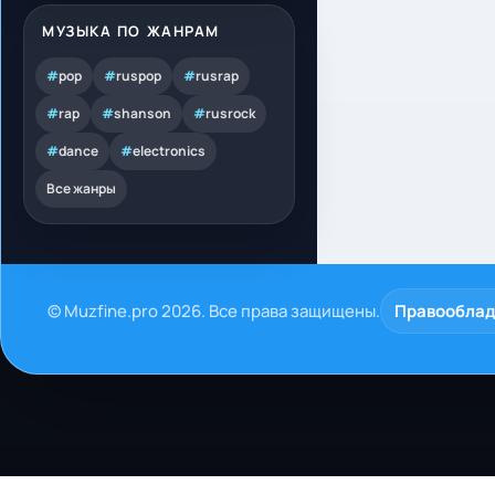
МУЗЫКА ПО ЖАНРАМ
#
pop
#
ruspop
#
rusrap
#
rap
#
shanson
#
rusrock
#
dance
#
electronics
Все жанры
© Muzfine.pro 2026. Все права защищены.
Правообла