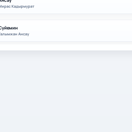
Ансау
Мирас Кадырмурат
Суйемин
Галымжан Ансау