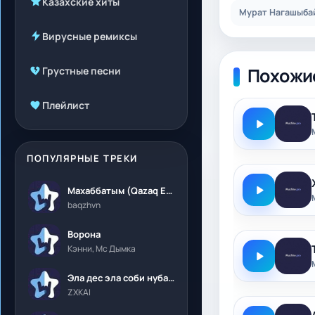
Казахские хиты
Мурат Нагашыбай
Вирусные ремиксы
Похожи
Грустные песни
Плейлист
ПОПУЛЯРНЫЕ ТРЕКИ
Махаббатым (Qazaq Edition)
baqzhvn
Ворона
Кэнни, Мс Дымка
Эла дес эла соби нубалеприсон
ZXKAI