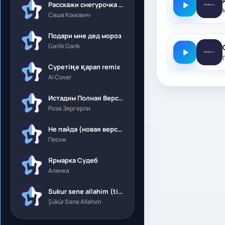
Расскажи снегурочка где была
Саша Комович
Подари мне дед мороз
Garlik Garik
Суретіңе қарап remix
AI Cover
Истадим Полная Версия
Роза Зергерли
Не пайда (новая версия)
Песня
Ярмарка Судеб
Аленка
Sukur sene allahim (tik tok)
Şükür Sənə Allahım