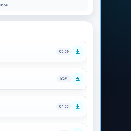
kbps.
03:36
03:51
04:33