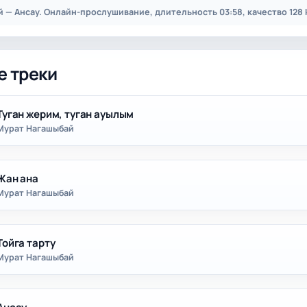
 — Ансау. Онлайн-прослушивание, длительность 03:58, качество 128 
е треки
Туган жерим, туган ауылым
Мурат Нагашыбай
Жан ана
Мурат Нагашыбай
Тойга тарту
Мурат Нагашыбай