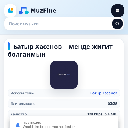
Батыр Хасенов – Менде жигит
болганмын
Исполнитель:
Батыр Хасенов
Длительность:
03:38
Качество:
128 kbps, 3,4 Mb.
muzfine.pro
Дата релиза:
31.10.2024
Would like to send you notifications