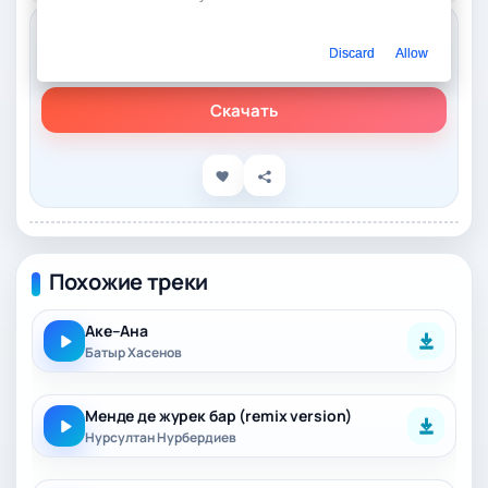
Слушать онлайн
Discard
Allow
Батыр Хасенов – Менде жигит болганмын
Скачать
Похожие треки
Аке–Ана
Батыр Хасенов
Менде де журек бар (remix version)
Нурсултан Нурбердиев