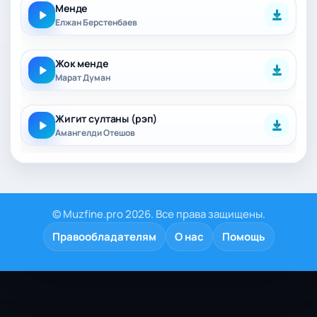
Менде
Елжан Берстенбаев
Жок менде
Марат Думан
Жигит султаны (рэп)
Амангелди Отешов
© Muzfine.pro 2026. Все права защищены.
Правообладателям
О нас
Помощь