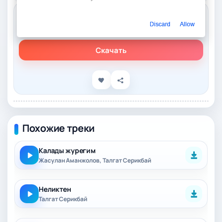
Слушать онлайн
Discard
Allow
Талгат Серикбай – Калма касымнан
Скачать
Похожие треки
Калады журегим
Жасулан Аманжолов, Талгат Серикбай
Неликтен
Талгат Серикбай