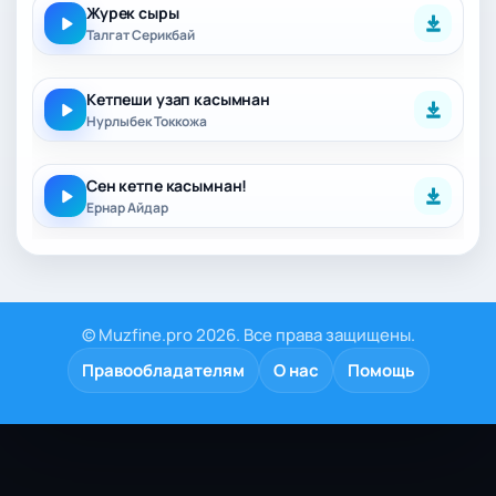
Журек сыры
Талгат Серикбай
Кетпеши узап касымнан
Нурлыбек Токкожа
Сен кетпе касымнан!
Ернар Айдар
© Muzfine.pro 2026. Все права защищены.
Правообладателям
О нас
Помощь