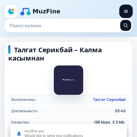
Талгат Серикбай – Калма
касымнан
Исполнитель:
Талгат Серикбай
Длительность:
03:40
Качество:
128 kbps, 3,3 Mb.
muzfine.pro
Дата релиза:
31.10.2024
Would like to send you notifications