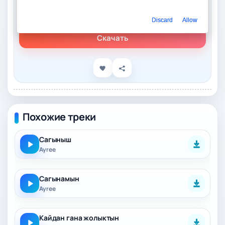
Слушать онлайн
Ayree – Баллада о матери
Discard
Allow
Скачать
Похожие треки
Сагыныш
Ayree
Сагынамын
Ayree
Кайдан гана жолыктын