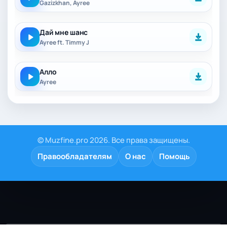
Gazizkhan, Ayree
Дай мне шанс
Ayree ft. Timmy J
Алло
Ayree
© Muzfine.pro 2026. Все права защищены.
Правообладателям
О нас
Помощь