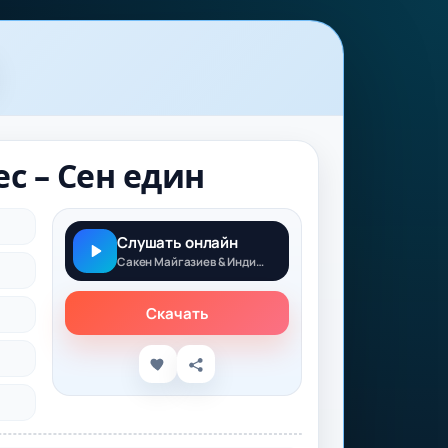
с – Сен един
Слушать онлайн
Сакен Майгазиев & Индира Елемес – Сен един
Скачать