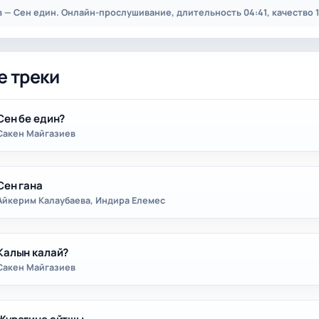
 — Сен един. Онлайн-прослушивание, длительность 04:41, качество 1
е треки
Сен бе един?
Сакен Майгазиев
Сен гана
Айкерим Калаубаева, Индира Елемес
Калын калай?
Сакен Майгазиев