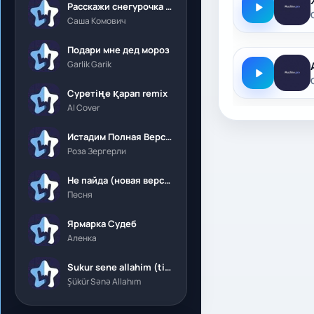
Расскажи снегурочка где была
Саша Комович
Подари мне дед мороз
Garlik Garik
Суретіңе қарап remix
AI Cover
Истадим Полная Версия
Роза Зергерли
Не пайда (новая версия)
Песня
Ярмарка Судеб
Аленка
Sukur sene allahim (tik tok)
Şükür Sənə Allahım