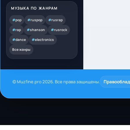
МУЗЫКА ПО ЖАНРАМ
#
pop
#
ruspop
#
rusrap
#
rap
#
shanson
#
rusrock
#
dance
#
electronics
Все жанры
© Muzfine.pro 2026. Все права защищены.
Правообла