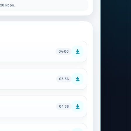
28 kbps.
04:00
03:36
04:38