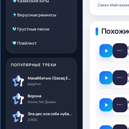
Казахские хиты
Сакен Майгазиев
Вирусные ремиксы
Похожи
Грустные песни
Плейлист
ПОПУЛЯРНЫЕ ТРЕКИ
Махаббатым (Qazaq Edition)
baqzhvn
Ворона
Кэнни, Мс Дымка
Эла дес эла соби нубалеприсон
ZXKAI