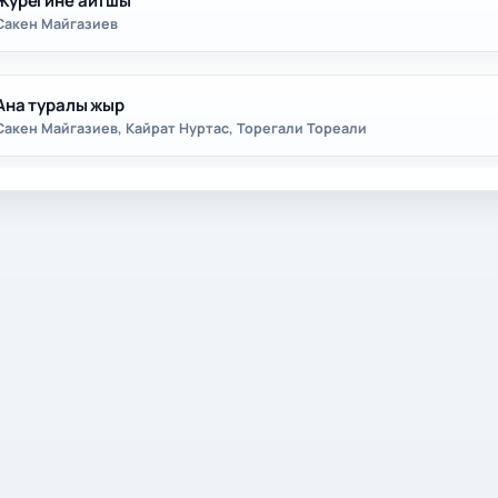
Журегине айтшы
Сакен Майгазиев
Ана туралы жыр
Сакен Майгазиев, Кайрат Нуртас, Торегали Тореали