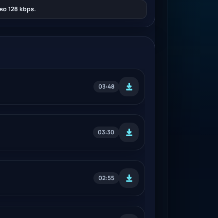
о 128 kbps.
03:48
03:30
02:55