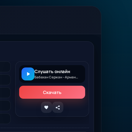
Слушать онлайн
Бабахан Сержан – Арман–арман
Скачать