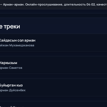
— Арман–арман. Онлайн-прослушивание, длительность 04:02, качеств
е треки
Кайдасын сол арман
Айжан Мухамеджанова
Наркызым
Арман Саметов
Буйырган кыз
Арман Дуйсенбек