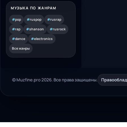
МУЗЫКА ПО ЖАНРАМ
#
pop
#
ruspop
#
rusrap
#
rap
#
shanson
#
rusrock
#
dance
#
electronics
Все жанры
© Muzfine.pro 2026. Все права защищены.
Правообла