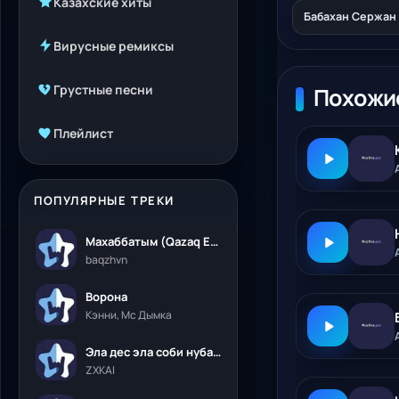
Казахские хиты
Бабахан Сержан 
Вирусные ремиксы
Грустные песни
Похожи
Плейлист
ПОПУЛЯРНЫЕ ТРЕКИ
Махаббатым (Qazaq Edition)
baqzhvn
Ворона
Кэнни, Мс Дымка
Эла дес эла соби нубалеприсон
ZXKAI