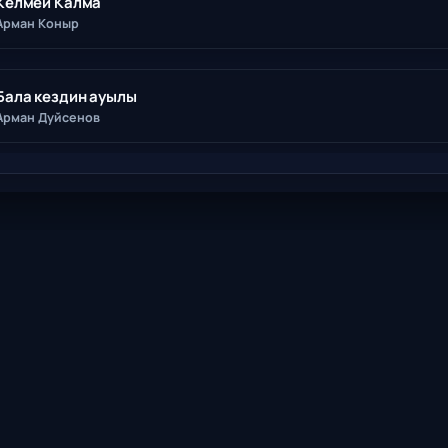
Келмей Калма
Арман Коныр
Бала кездин ауылы
Арман Дуйсенов