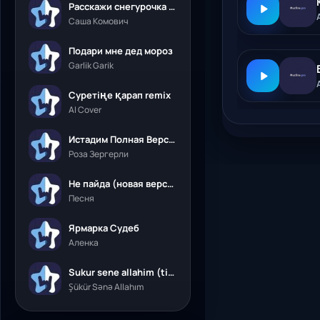
Расскажи снегурочка где была
Саша Комович
Подари мне дед мороз
Garlik Garik
Суретіңе қарап remix
AI Cover
Истадим Полная Версия
Роза Зергерли
Не пайда (новая версия)
Песня
Ярмарка Судеб
Аленка
Sukur sene allahim (tik tok)
Şükür Sənə Allahım