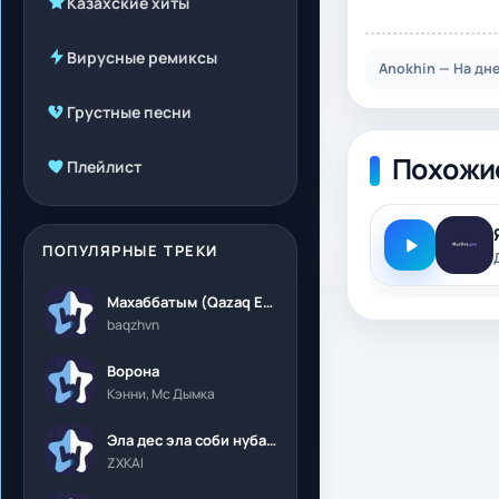
Казахские хиты
Вирусные ремиксы
Anokhin — На дн
Грустные песни
Похожи
Плейлист
ПОПУЛЯРНЫЕ ТРЕКИ
Махаббатым (Qazaq Edition)
baqzhvn
Ворона
Кэнни, Мс Дымка
Эла дес эла соби нубалеприсон
ZXKAI