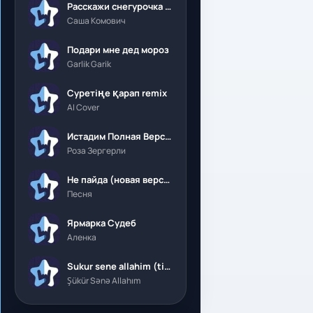
Расскажи снегурочка где была
Саша Комович
Подари мне дед мороз
Garlik Garik
Суретіңе қарап remix
AI Cover
Истадим Полная Версия
Роза Зергерли
Не пайда (новая версия)
Песня
Ярмарка Судеб
Аленка
Sukur sene allahim (tik tok)
Şükür Sənə Allahım