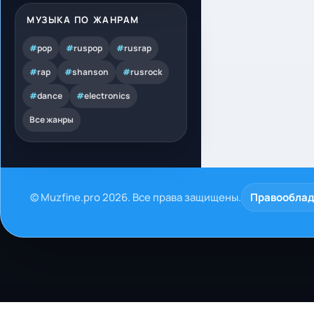
МУЗЫКА ПО ЖАНРАМ
#
pop
#
ruspop
#
rusrap
#
rap
#
shanson
#
rusrock
#
dance
#
electronics
Все жанры
© Muzfine.pro 2026. Все права защищены.
Правообла