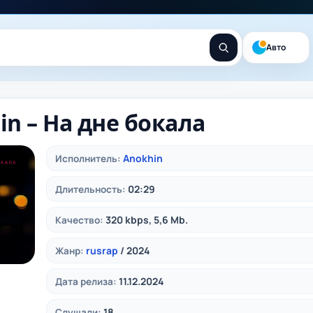
Авто
in – На дне бокала
Anokhin
Исполнитель:
02:29
Длительность:
320 kbps, 5,6 Mb.
Качество:
rusrap
/ 2024
Жанр:
11.12.2024
Дата релиза:
18
Слушали: