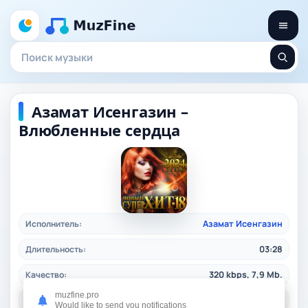
Азамат Исенгазин –
Влюбленные сердца
Исполнитель:
Азамат Исенгазин
Длительность:
03:28
Качество:
320 kbps, 7,9 Mb.
muzfine.pro
Жанр:
shanson
/ 2024
Would like to send you notifications