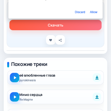
Слушать онлайн
Discard
Allow
Азамат Исенгазин – Влюбленные сердца
Скачать
Похожие треки
её влюбленные глаза
pyrokinesis
Мимо сердца
Ян Марти