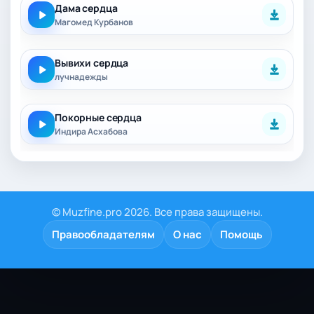
Дама сердца
Магомед Курбанов
Вывихи сердца
лучнадежды
Покорные сердца
Индира Асхабова
© Muzfine.pro 2026. Все права защищены.
Правообладателям
О нас
Помощь