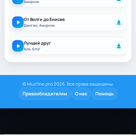
Амирчик
От Волги до Енисея
Джиган, Амирчик
Лучший друг
Аля, Emil’
© Muzfine.pro 2026. Все права защищены.
Правообладателям
О нас
Помощь