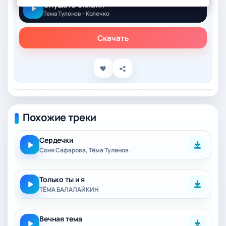
Слушать онлайн
Тема Туленов – Колечко
Скачать
Похожие треки
Сердечки
Соня Сафарова, Тёма Туленов
Только ты и я
ТЁМА БАЛАЛАЙКИН
Вечная тема