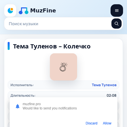
Тема Туленов – Колечко
Исполнитель:
Тема Туленов
Длительность:
02:08
muzfine.pro
Качество:
320 kbps, 4,8 Mb.
Would like to send you notifications
Жанр:
ruspop
/ 2024
Discard
Allow