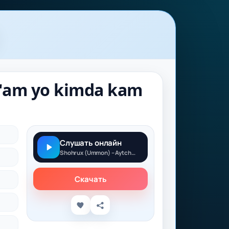
g'am yo kimda kam
Слушать онлайн
Shohrux (Ummon) – Aytchi kimda g'am yo kimda kam yo
Скачать