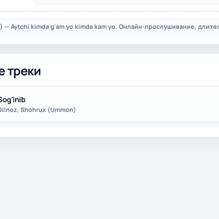
 — Aytchi kimda g'am yo kimda kam yo. Онлайн-прослушивание, длитель
е треки
Sog'inib
Dilnoz, Shohrux (Ummon)