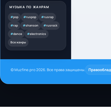
МУЗЫКА ПО ЖАНРАМ
#
pop
#
ruspop
#
rusrap
#
rap
#
shanson
#
rusrock
#
dance
#
electronics
Все жанры
© Muzfine.pro 2026. Все права защищены.
Правообла