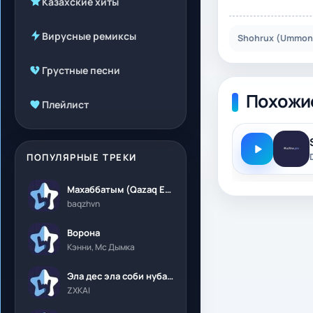
Казахские хиты
Вирусные ремиксы
Shohrux (Ummon)
Грустные песни
Похожи
Плейлист
ПОПУЛЯРНЫЕ ТРЕКИ
Махаббатым (Qazaq Edition)
baqzhvn
Ворона
Кэнни, Мс Дымка
Эла дес эла соби нубалеприсон
ZXKAI