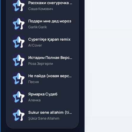
Расскажи снегурочка где была
Саша Комович
Подари мне дед мороз
Garlik Garik
Суретіңе қарап remix
AI Cover
Истадим Полная Версия
Роза Зергерли
Не пайда (новая версия)
Песня
Ярмарка Судеб
Аленка
Sukur sene allahim (tik tok)
Şükür Sənə Allahım