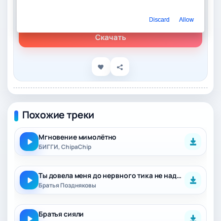
Слушать онлайн
БИГГИ, Brsk1 – Братья Диазы
Discard
Allow
Скачать
Похожие треки
Мгновение мимолётно
БИГГИ, ChipaChip
Ты довела меня до нервного тика не надо Вика
Братья Поздняковы
Братья сияли