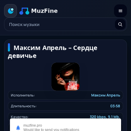
Максим Апрель – Сердце
девичье
Исполнитель:
Максим Апрель
Длительность:
03:58
Качество:
320 kbps, 9,1 Mb.
muzfine.pro
Жанр:
shanson
/ 2023
Would like to send you notifications