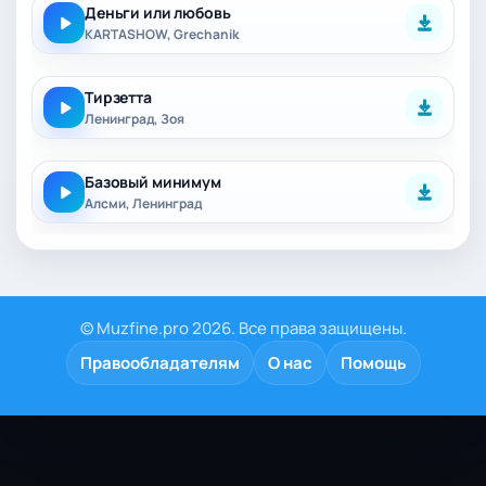
Деньги или любовь
KARTASHOW, Grechanik
Тирзетта
Ленинград, Зоя
Базовый минимум
Алсми, Ленинград
© Muzfine.pro 2026. Все права защищены.
Правообладателям
О нас
Помощь