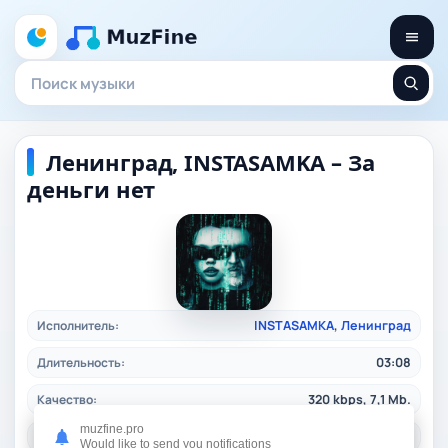
Ленинград, INSTASAMKA – За
деньги нет
Исполнитель:
INSTASAMKA
,
Ленинград
Длительность:
03:08
Качество:
320 kbps, 7,1 Mb.
muzfine.pro
Жанр:
ruspop
/ 2024
Would like to send you notifications