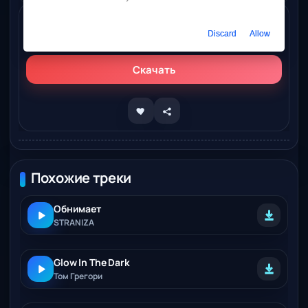
Слушать онлайн
Discard
Allow
Новый Том, КАНСТЛЕР – Обнимает постель
Скачать
Похожие треки
Обнимает
STRANIZA
Glow In The Dark
Том Грегори