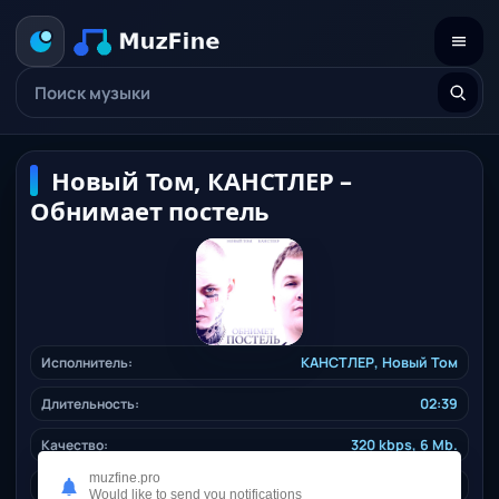
Новый Том, КАНСТЛЕР –
Обнимает постель
Исполнитель:
КАНСТЛЕР
,
Новый Том
Длительность:
02:39
Качество:
320 kbps, 6 Mb.
muzfine.pro
Жанр:
rusrap
/ 2024
Would like to send you notifications