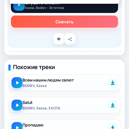
Слушать онлайн
Xassa, Bodiev – Эстетика
Скачать
Похожие треки
Всем нашим людям салют
BODIEV, Xassa
Salut
BODIEV, Xassa, 3 КОТА
Пропадаю