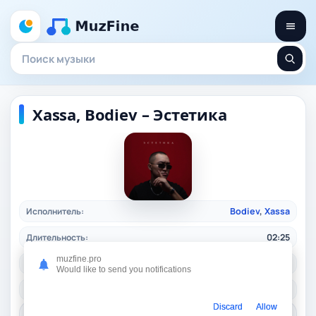
Xassa, Bodiev – Эстетика
Исполнитель:
Bodiev
,
Xassa
Длительность:
02:25
muzfine.pro
Качество:
320 kbps, 5,5 Mb.
Would like to send you notifications
Жанр:
rusrap
/ 2024
Discard
Allow