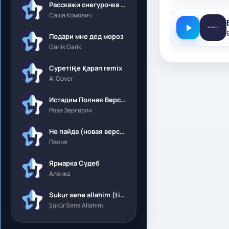
Расскажи снегурочка где была
Саша Комович
Подари мне дед мороз
Garlik Garik
Суретіңе қарап remix
AI Cover
Истадим Полная Версия
Роза Зергерли
Не пайда (новая версия)
Песня
Ярмарка Судеб
Аленка
Sukur sene allahim (tik tok)
Şükür Sənə Allahım