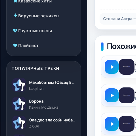
Казахские хиты
Вирусные ремиксы
Стефани Астра —
Грустные песни
Похожи
Плейлист
ПОПУЛЯРНЫЕ ТРЕКИ
Махаббатым (Qazaq Edition)
baqzhvn
Ворона
Кэнни, Мс Дымка
Эла дес эла соби нубалеприсон
ZXKAI