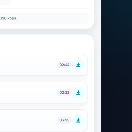
320 kbps.
02:44
02:22
03:25