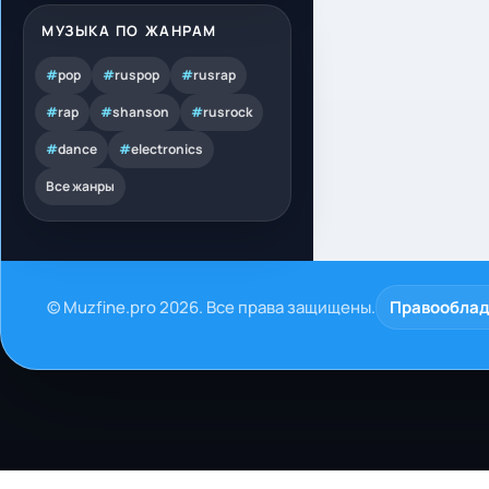
МУЗЫКА ПО ЖАНРАМ
#
pop
#
ruspop
#
rusrap
#
rap
#
shanson
#
rusrock
#
dance
#
electronics
Все жанры
© Muzfine.pro 2026. Все права защищены.
Правообла