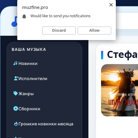
muzfine.pro
Would like to send you notifications
Discard
Allow
ВАША МУЗЫКА
Стефа
Новинки
Исполнители
Жанры
Сборники
Громкие новинки месяца