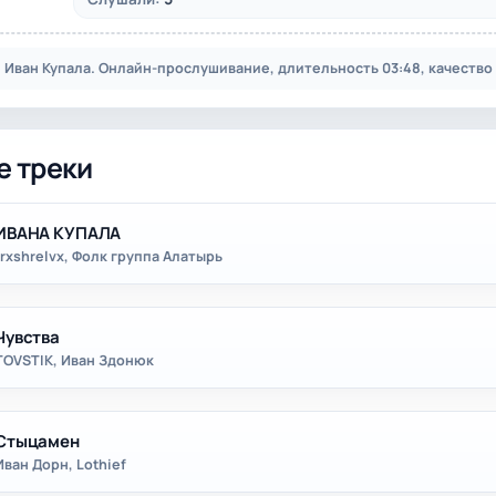
 Иван Купала. Онлайн-прослушивание, длительность 03:48, качество 
е треки
ИВАНА КУПАЛА
trxshrelvx, Фолк группа Алатырь
Чувства
TOVSTIK, Иван Здонюк
Стыцамен
Иван Дорн, Lothief