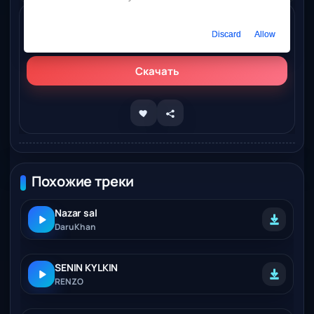
Слушать онлайн
Discard
Allow
Jenis Dauletmurat, Banu Nazar – Jurmen senin jollarında
Скачать
Похожие треки
Nazar sal
DaruKhan
SENIN KYLKIN
RENZO