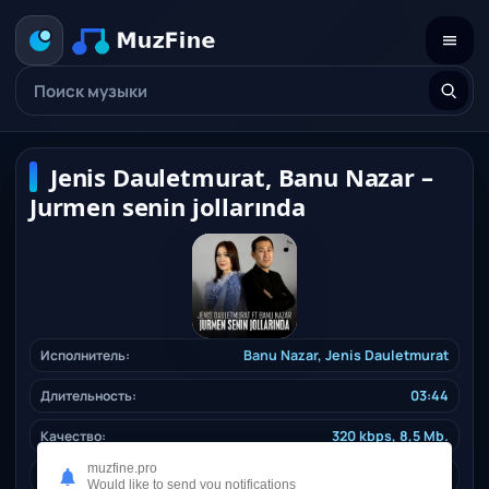
Jenis Dauletmurat, Banu Nazar –
Jurmen senin jollarında
Исполнитель:
Banu Nazar, Jenis Dauletmurat
Длительность:
03:44
Качество:
320 kbps, 8,5 Mb.
muzfine.pro
Жанр:
folkgenre
/ 2024
Would like to send you notifications