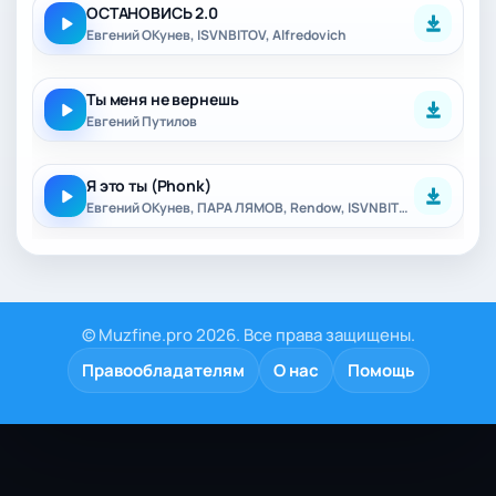
ОСТАНОВИСЬ 2.0
Евгений ОКунев, ISVNBITOV, Alfredovich
Ты меня не вернешь
Евгений Путилов
Я это ты (Phonk)
Евгений ОКунев, ПАРА ЛЯМОВ, Rendow, ISVNBITOV
© Muzfine.pro 2026. Все права защищены.
Правообладателям
О нас
Помощь