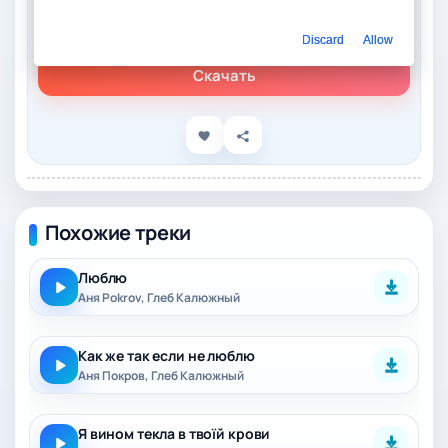
Слушать онлайн
Аня Pokrov – Я рядом
Discard
Allow
Скачать
Похожие треки
Люблю
Аня Pokrov, Глеб Калюжный
Как же так если не люблю
Аня Покров, Глеб Калюжный
Я вином текла в твоїй крови