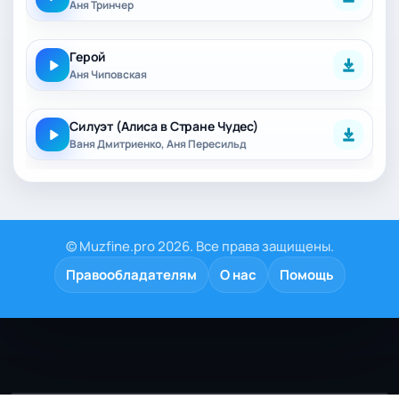
Аня Тринчер
Герой
Аня Чиповская
Силуэт (Алиса в Стране Чудес)
Ваня Дмитриенко, Аня Пересильд
© Muzfine.pro 2026. Все права защищены.
Правообладателям
О нас
Помощь