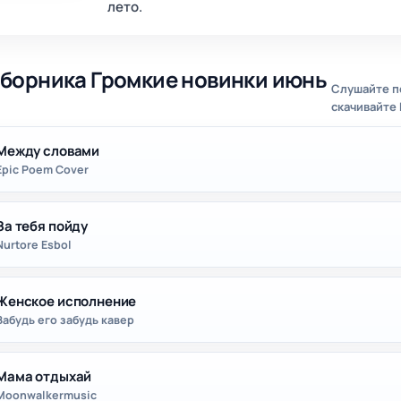
лето.
сборника Громкие новинки июнь
Слушайте п
скачивайте
Между словами
Epic Poem Cover
За тебя пойду
Nurtore Esbol
Женское исполнение
Забудь его забудь кавер
Мама отдыхай
Moonwalkermusic