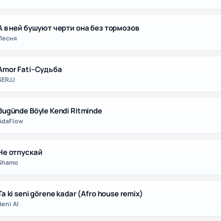
А в ней бушуют черти она без тормозов
Песня
Amor Fati–Судьба
SERJJ
Bugünde Böyle Kendi Ritminde
AdaFlow
Не отпускай
Shamo
Ta ki seni görene kadar (Afro house remix)
Beni Al