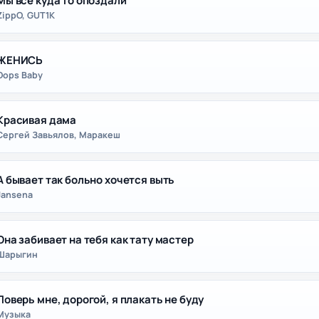
Мы все куда то опоздали
ZippO, GUT1K
ЖЕНИСЬ
Oops Baby
Красивая дама
Сергей Завьялов, Маракеш
А бывает так больно хочется выть
Jansena
Она забивает на тебя как тату мастер
Шарыгин
Поверь мне, дорогой, я плакать не буду
Музыка