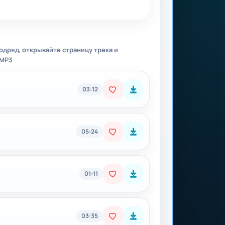
одряд, открывайте страницу трека и
 MP3
03:12
05:24
01:11
03:35