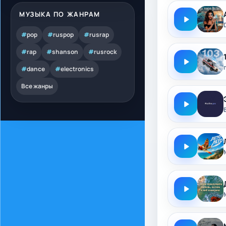
МУЗЫКА ПО ЖАНРАМ
#
pop
#
ruspop
#
rusrap
#
rap
#
shanson
#
rusrock
#
dance
#
electronics
Все жанры