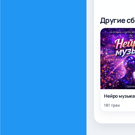
Другие с
Нейро музык
181 трек