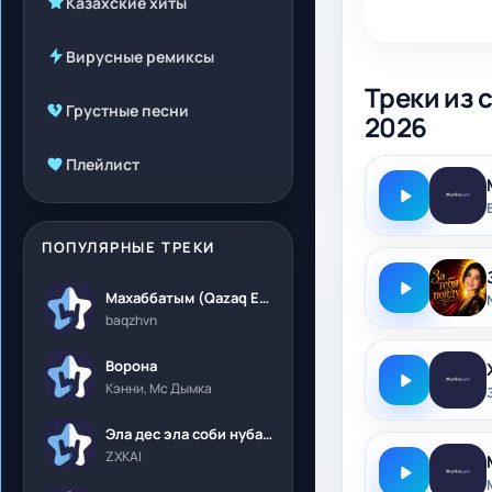
Казахские хиты
Вирусные ремиксы
Треки из 
Грустные песни
2026
Плейлист
ПОПУЛЯРНЫЕ ТРЕКИ
Махаббатым (Qazaq Edition)
baqzhvn
Ворона
Кэнни, Мс Дымка
Эла дес эла соби нубалеприсон
ZXKAI