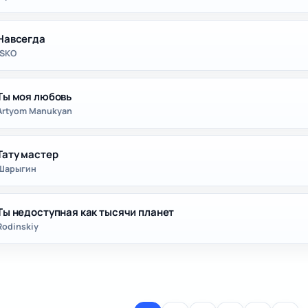
Навсегда
ISKO
Ты моя любовь
Artyom Manukyan
Тату мастер
Шарыгин
Ты недоступная как тысячи планет
Rodinskiy