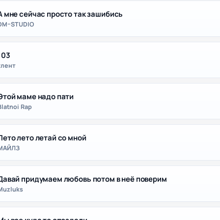
А мне сейчас просто так зашибись
DM–STUDIO
103
глент
Этой маме надо пати
Blatnoi Rap
Лето лето летай со мной
МАЙЛЗ
Давай придумаем любовь потом в неё поверим
Muzluks