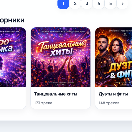
>
1
2
3
4
5
борники
а
Танцевальные хиты
Дуэты и фиты
173 трека
148 треков