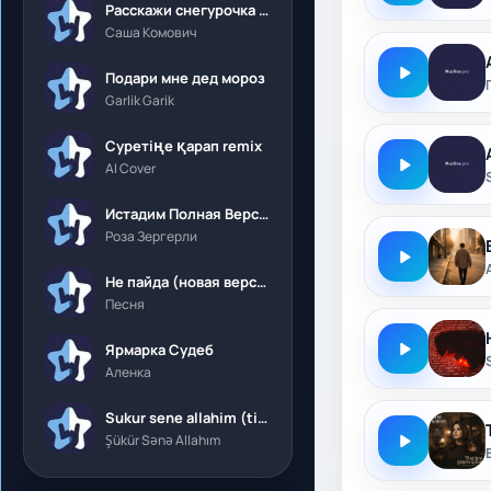
Расскажи снегурочка где была
Саша Комович
Подари мне дед мороз
Garlik Garik
Суретіңе қарап remix
AI Cover
Истадим Полная Версия
Роза Зергерли
Не пайда (новая версия)
Песня
Ярмарка Судеб
Аленка
Sukur sene allahim (tik tok)
Şükür Sənə Allahım