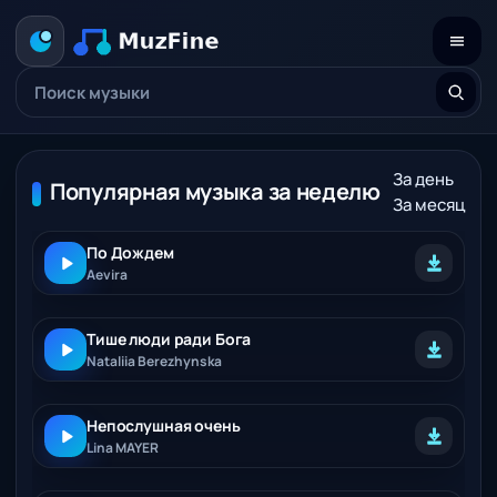
За день
Популярная музыка за неделю
За месяц
По Дождем
Aevira
Тише люди ради Бога
Nataliia Berezhynska
Непослушная очень
Lina MAYER