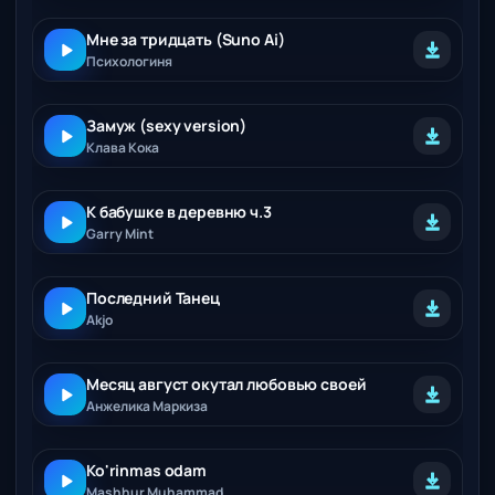
Мне за тридцать (Suno Ai)
Психологиня
Замуж (sexy version)
Клава Кока
К бабушке в деревню ч.3
Garry Mint
Последний Танец
Akjo
Месяц август окутал любовью своей
Анжелика Маркиза
Ko'rinmas odam
Mashhur Muhammad