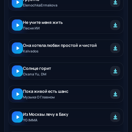
ElenochkaErmakova
Не учите меня жить
Песня ИИ
Она хотела любви простой и чистой
Kalvados
Солнце горит
Oxana Yu, DM
Пока живой есть шанс
Музыка О Главном
Из Москвы лечу в Баку
YG IMMA