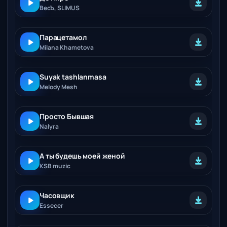
ВесЪ, SLIMUS
Парацетамол
Milana Khametova
Suyak tashlanmasa
Melody Mesh
Просто Бывшая
Nalyra
А ты будешь моей женой
KSB muzic
Часовщик
Essecer