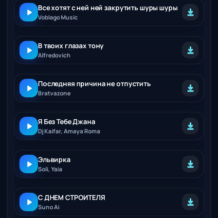
Все хотят с ней ней закрутить шуры шуры
Voblago Music
В твоих глазах тону
Alfredovich
Последняя причина не отпустить
Bratvazone
Я Без Тебе Джана
Dj Kaifar, Amaya Roma
Эльвирка
Soli, Yaia
С ДНЕМ СТРОИТЕЛЯ
Suno Ai