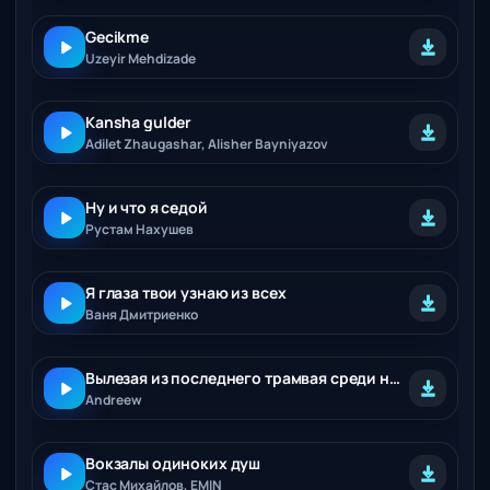
Gecikme
Uzeyir Mehdizade
Kansha gulder
Adilet Zhaugashar, Alisher Bayniyazov
Ну и что я седой
Рустам Нахушев
Я глаза твои узнаю из всех
Ваня Дмитриенко
Вылезая из последнего трамвая среди ночи
Andreew
Вокзалы одиноких душ
Стас Михайлов, EMIN