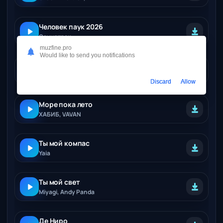
Человек паук 2026
Саундтрек
muzfine.pro
Would like to send you notifications
На даха на джиле Натаха кайфует
Aleksandrp
Discard
Allow
Море пока лето
ХАБИБ, VAVAN
Ты мой компас
Yaia
Ты мой свет
Miyagi, Andy Panda
Де Ниро