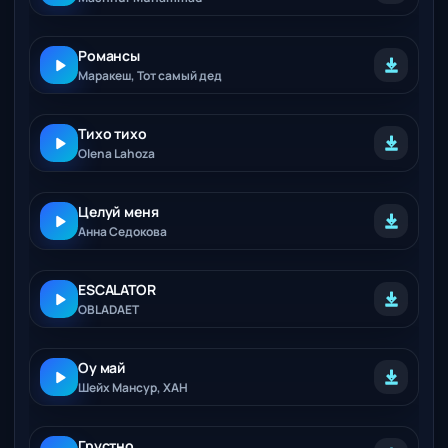
Романсы
Маракеш, Тот самый дед
Тихо тихо
Olena Lahoza
Целуй меня
Анна Седокова
ESCALATOR
OBLADAET
Оу май
Шейх Мансур, ХАН
Грустно