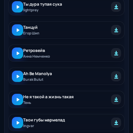
Ты дура тупая сука
lightprey
Танцуй
Егор Шип
Ретровейв
Анна Немченко
Ah Be Manolya
Burak Bulut
Не я такой а жизнь такая
Тень
Твои губы мармелад
Ingvar