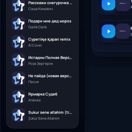
Расскажи снегурочка где была
Саша Комович
Подари мне дед мороз
Garlik Garik
Суретіңе қарап remix
AI Cover
Истадим Полная Версия
Роза Зергерли
Не пайда (новая версия)
Песня
Ярмарка Судеб
Аленка
Sukur sene allahim (tik tok)
Şükür Sənə Allahım