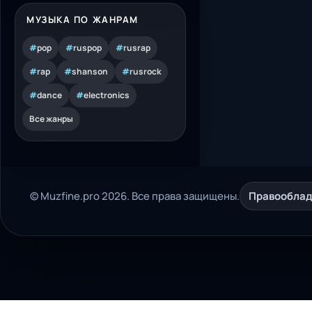
МУЗЫКА ПО ЖАНРАМ
#
pop
#
ruspop
#
rusrap
#
rap
#
shanson
#
rusrock
#
dance
#
electronics
Все жанры
© Muzfine.pro 2026. Все права защищены.
Правообла