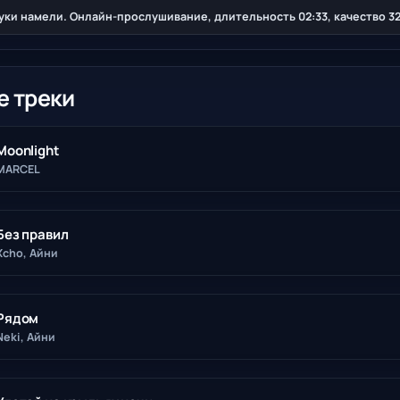
Руки намели. Онлайн-прослушивание, длительность 02:33, качество 32
е треки
Moonlight
MARCEL
Без правил
Xcho, Айни
Рядом
Neki, Айни