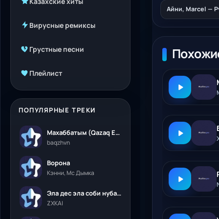
Казахские хиты
Айни, Marcel — 
Вирусные ремиксы
Грустные песни
Похожи
Плейлист
ПОПУЛЯРНЫЕ ТРЕКИ
Махаббатым (Qazaq Edition)
baqzhvn
Ворона
Кэнни, Мс Дымка
Эла дес эла соби нубалеприсон
ZXKAI