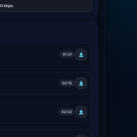
0 kbps.
01:57
02:10
02:02