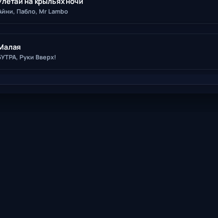
Улетай на крыльях ночи
Айни, Пабло, Mr Lambo
Малая
5УТРА, Руки Вверх!