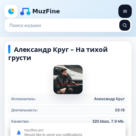
Александр Круг – На тихой
грусти
Исполнитель:
Александр Круг
Длительность:
03:19
Качество:
320 kbps, 7,9 Mb.
muzfine.pro
Жанр:
rusrock
/ 2025
Would like to send you notifications