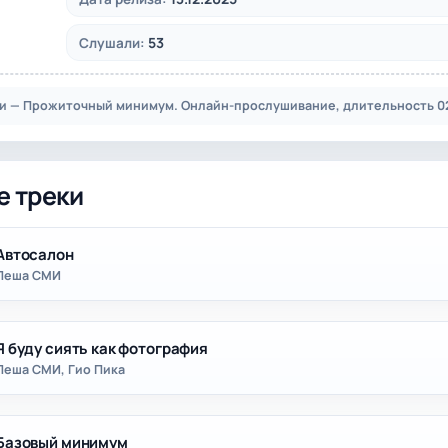
53
Слушали:
 — Прожиточный минимум. Онлайн-прослушивание, длительность 02:
е треки
Автосалон
Леша СМИ
Я буду сиять как фотография
Леша СМИ, Гио Пика
Базовый минимум