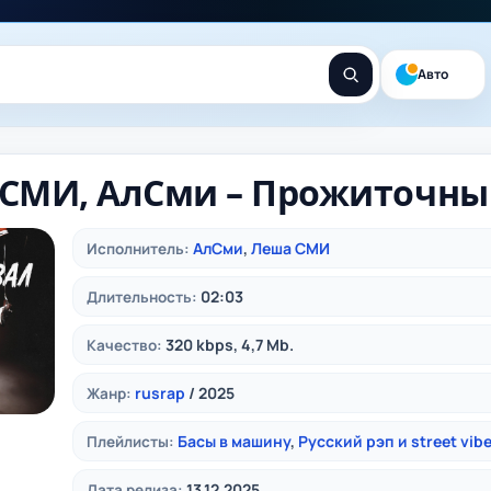
Авто
СМИ, АлСми – Прожиточн
АлСми
,
Леша СМИ
Исполнитель:
02:03
Длительность:
320 kbps, 4,7 Mb.
Качество:
rusrap
/ 2025
Жанр:
Басы в машину
,
Русский рэп и street vib
Плейлисты:
13.12.2025
Дата релиза: