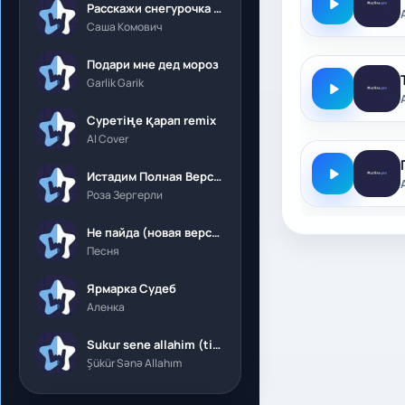
Расскажи снегурочка где была
Саша Комович
Подари мне дед мороз
Garlik Garik
Суретіңе қарап remix
AI Cover
Истадим Полная Версия
Роза Зергерли
Не пайда (новая версия)
Песня
Ярмарка Судеб
Аленка
Sukur sene allahim (tik tok)
Şükür Sənə Allahım