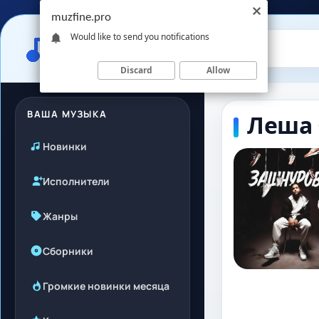
muzfine.pro
Would like to send you notifications
Discard
Allow
ВАША МУЗЫКА
Леша 
Новинки
Исполнители
Жанры
Сборники
Громкие новинки месяца