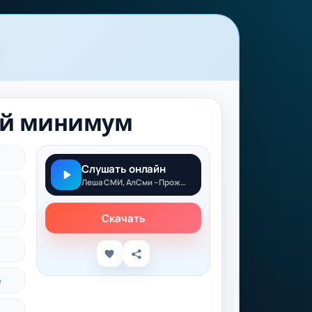
ый минимум
Слушать онлайн
Леша СМИ, АлСми – Прожиточный минимум
Скачать
e