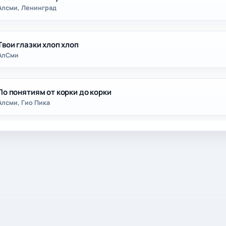
Алсми, Ленинград
Твои глазки хлоп хлоп
АлСми
По понятиям от корки до корки
Алсми, Гио Пика