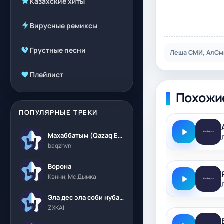
Казахские хиты
Вирусные ремиксы
Грустные песни
Леша СМИ, АлСми
Плейлист
Похожи
ПОПУЛЯРНЫЕ ТРЕКИ
Махаббатым (Qazaq Edition)
baqzhvn
Ворона
Кэнни, Мс Дымка
Эла дес эла соби нубалеприсон
ZXKAI