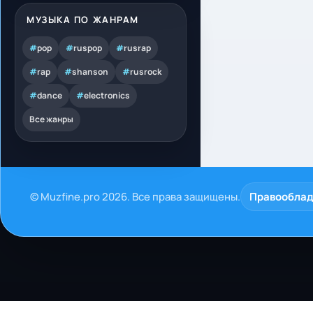
МУЗЫКА ПО ЖАНРАМ
#
pop
#
ruspop
#
rusrap
#
rap
#
shanson
#
rusrock
#
dance
#
electronics
Все жанры
© Muzfine.pro 2026. Все права защищены.
Правообла